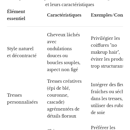
et leurs caractéristiques
Élément
Caractéristiques
Exemples/Conseil
essentiel
Cheveux lâchés
Privilégier les
avec
coiffures "no
Style naturel
ondulations
makeup hair",
et décontracté
douces ou
éviter les produits
boucles souples,
trop structurants
aspect non figé
Tresses créatives
Intégrer des fleurs
(épi de blé,
fraîches ou séchée
Tresses
couronne,
dans les tresses,
personnalisées
cascade)
utiliser des rubans
agrémentées de
de soie
détails floraux
Préférer les