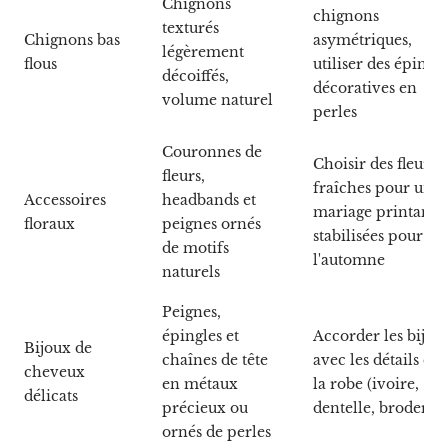
Chignons
chignons
texturés
Chignons bas
asymétriques,
légèrement
flous
utiliser des épingle
décoiffés,
décoratives en
volume naturel
perles
Couronnes de
Choisir des fleurs
fleurs,
fraîches pour un
Accessoires
headbands et
mariage printanier
floraux
peignes ornés
stabilisées pour
de motifs
l'automne
naturels
Peignes,
épingles et
Accorder les bijou
Bijoux de
chaînes de tête
avec les détails de
cheveux
en métaux
la robe (ivoire,
délicats
précieux ou
dentelle, broderie)
ornés de perles