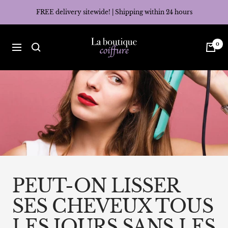
Skip
FREE delivery sitewide! | Shipping within 24 hours
to
content
La
0
Navigation
Boutique
Coiffure
PEUT-ON LISSER
SES CHEVEUX TOUS
LES JOURS SANS LES