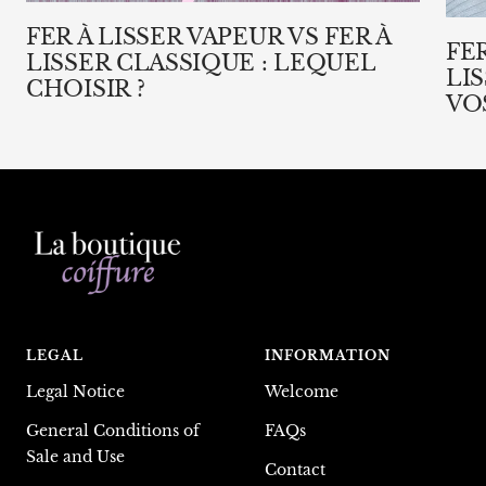
FER À LISSER VAPEUR VS FER À
FE
LISSER CLASSIQUE : LEQUEL
LI
CHOISIR ?
VO
LEGAL
INFORMATION
Legal Notice
Welcome
General Conditions of
FAQs
Sale and Use
Contact