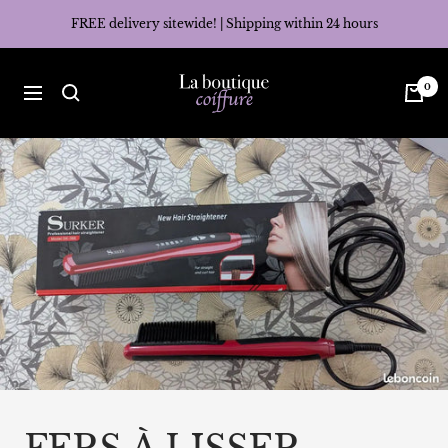
Skip
FREE delivery sitewide! | Shipping within 24 hours
to
content
La
0
Navigation
Boutique
Coiffure