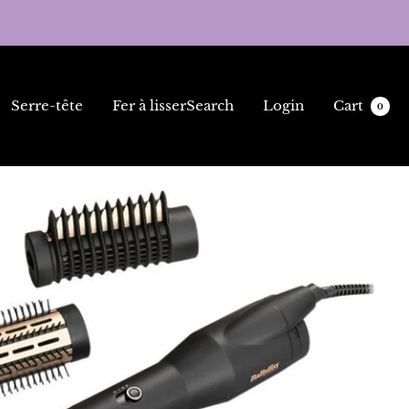
Serre-tête
Fer à lisser
Search
Login
Cart
0