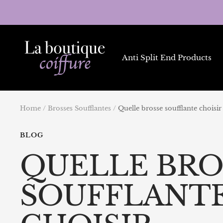
Skip
to
content
La
Boutique
Anti Split End Products
Coiffure
Home
Brosses Soufflantes
Quelle brosse soufflante choisir 
BLOG
QUELLE BRO
SOUFFLANT