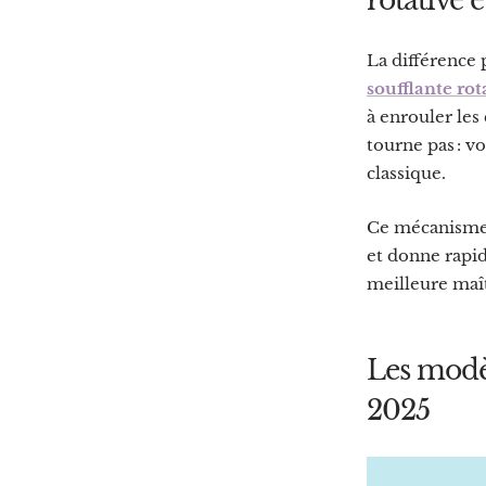
rotative e
La différence 
soufflante rot
à enrouler le
tourne pas : 
classique.
Ce mécanisme c
et donne rapid
meilleure maît
Les modèl
2025