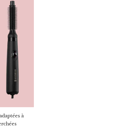
adaptées à
herchées