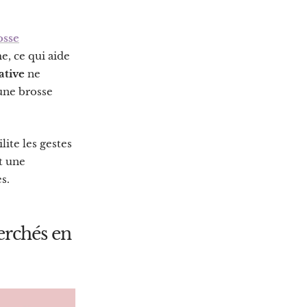
osse
, ce qui aide
ative
ne
une brosse
lite les gestes
t une
s.
erchés en