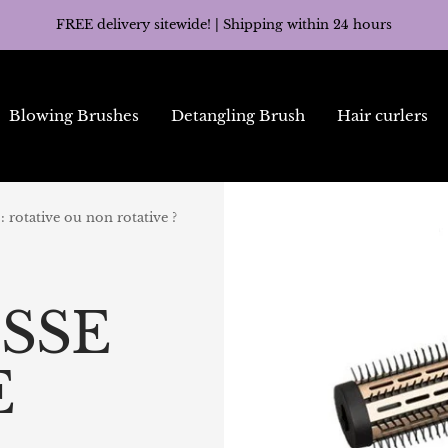
FREE delivery sitewide! | Shipping within 24 hours
Blowing Brushes
Detangling Brush
Hair curlers
: rotative ou non rotative ?
SSE
E