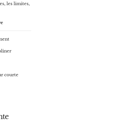
s, les limites,
ve
ement
pliner
ur courte
nte