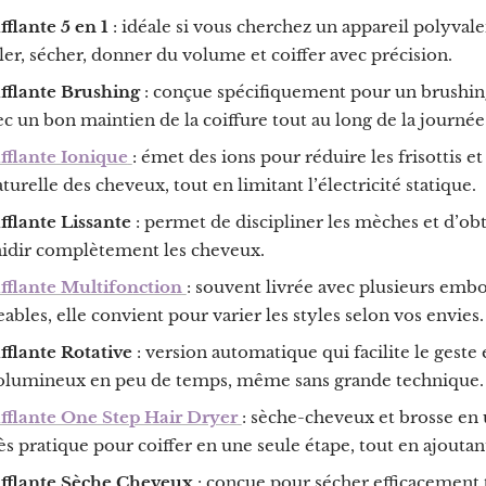
flante 5 en 1
: idéale si vous cherchez un appareil polyvale
cler, sécher, donner du volume et coiffer avec précision.
fflante Brushing
: conçue spécifiquement pour un brushing
c un bon maintien de la coiffure tout au long de la journée
fflante Ionique
: émet des ions pour réduire les frisottis et
aturelle des cheveux, tout en limitant l’électricité statique.
fflante Lissante
: permet de discipliner les mèches et d’ob
raidir complètement les cheveux.
fflante Multifonction
: souvent livrée avec plusieurs emb
ables, elle convient pour varier les styles selon vos envies.
fflante Rotative
: version automatique qui facilite le geste
olumineux en peu de temps, même sans grande technique.
fflante One Step Hair Dryer
: sèche-cheveux et brosse en 
rès pratique pour coiffer en une seule étape, tout en ajouta
fflante Sèche Cheveux
: conçue pour sécher efficacement 