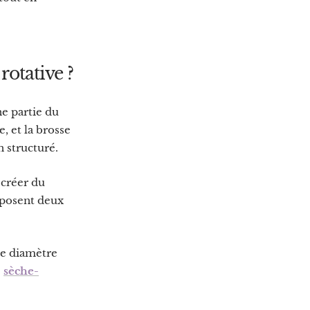
rotative ?
ne partie du
, et la brosse
n structuré.
 créer du
oposent deux
de diamètre
e
sèche-