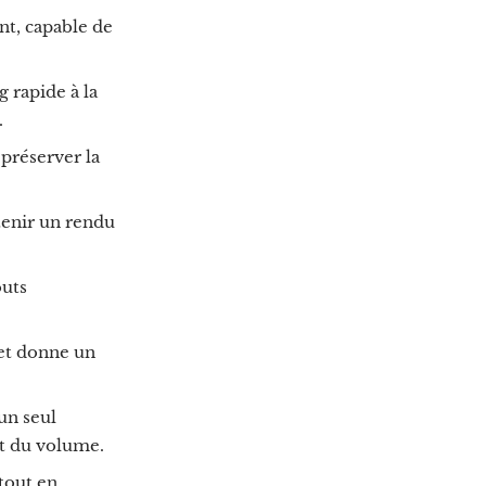
nt, capable de
 rapide à la
.
 préserver la
tenir un rendu
outs
 et donne un
un seul
nt du volume.
tout en