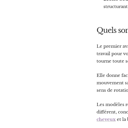
structurant
Quels son
Le premier ava
travail pour 
tourne toute se
Elle donne f
mouvement san
sens de rotatio
Les modèles ro
différent, con
cheveux
et la