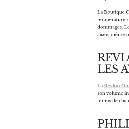
La Boutique C
température ré
dommages. Les
aisée, même p
REVL
LES A
La
Revlon On
son volume imm
temps de chauf
PHILI