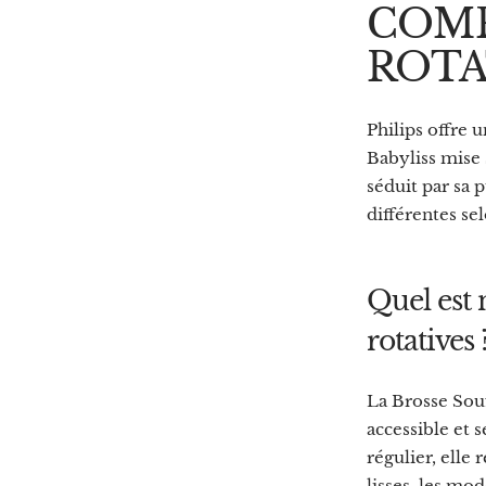
COMP
ROTA
Philips offre 
Babyliss mise 
séduit par sa 
différentes se
Quel est n
rotatives 
La Brosse Souf
accessible et 
régulier, elle
lisses, les mo