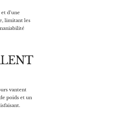
 et d’une
, limitant les
maniabilité
ALENT
ours vantent
de poids et un
sfaisant.