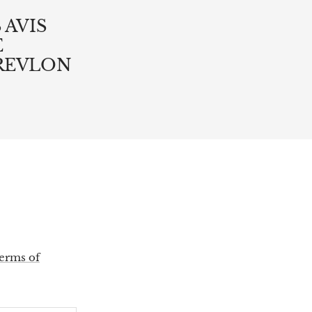
 AVIS
E
REVLON
erms of