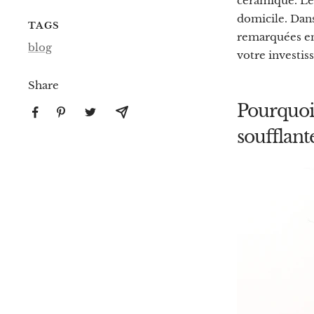
céramique. L
domicile. Dans
TAGS
remarquées en 
blog
votre investis
Share
Pourquoi 
soufflante