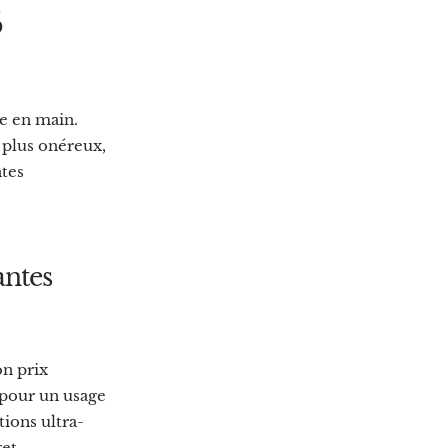
S
se en main.
e plus onéreux,
ntes
antes
on prix
e pour un usage
tions ultra-
et.