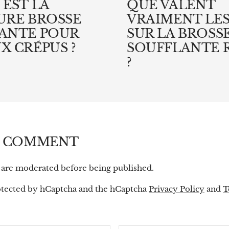
 EST LA
QUE VALENT
URE BROSSE
VRAIMENT LES
ANTE POUR
SUR LA BROSS
X CRÉPUS ?
SOUFFLANTE 
?
A COMMENT
are moderated before being published.
protected by hCaptcha and the hCaptcha
Privacy Policy
and
T