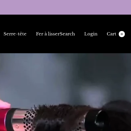
Serre-tête
Fer à lisser
Search
Login
Cart
0