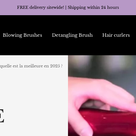
FREE delivery sitewide! | Shipping within 24 hours
Blowing Brushes
Detangling Brush
Hair curlers
 quelle est la meilleure en 2025 ?
E