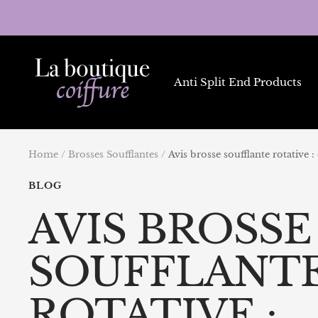
Skip
to
content
La
Boutique
Anti Split End Products
Coiffure
Home
Brosses Soufflantes
Avis brosse soufflante rotative :
BLOG
AVIS BROSSE
SOUFFLANT
ROTATIVE :