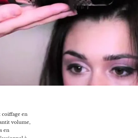
 coiffage en
antit volume,
ls en