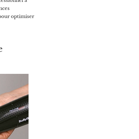
fessionnel à
ences
 pour optimiser
e