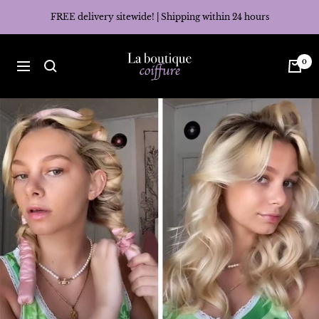
Skip
FREE delivery sitewide! | Shipping within 24 hours
to
content
La
0
Navigation
Boutique
Coiffure