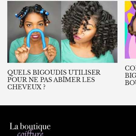
CO
QUELS BIGOUDIS UTILISER
BI
POUR NE PAS ABÎMER LES
BO
CHEVEUX ?