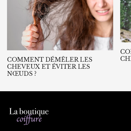
CO
CH
COMMENT DÉMÊLER LES
CHEVEUX ET ÉVITER LES
NŒUDS ?