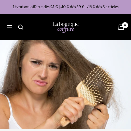
Passer
Livraison offerte dès 25 € | ‑10 % dès 59 € | ‑15 % dès 3 articles
au
contenu
La
0
Navigation
Boutique
Coiffure