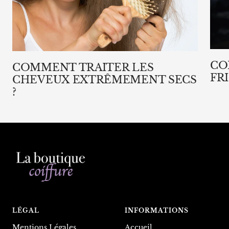
CO
COMMENT TRAITER LES
FRI
CHEVEUX EXTRÊMEMENT SECS
?
LÉGAL
INFORMATIONS
Mentions Légales
Accueil