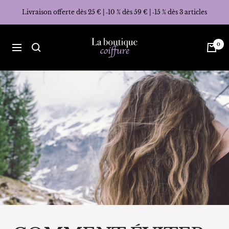
Passer
Livraison offerte dès 25 € | ‑10 % dès 59 € | ‑15 % dès 3 articles
au
contenu
La
0
Navigation
Boutique
Coiffure