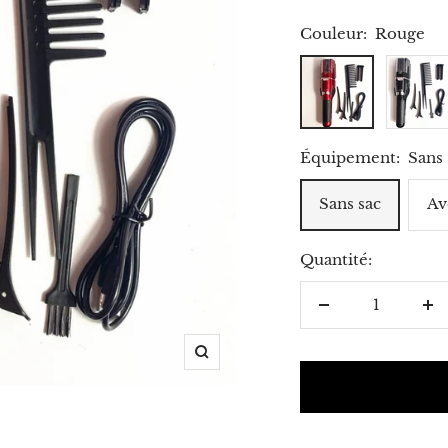
vente
Couleur:
Rouge
Rouge
Noir
Équipement:
Sans 
Sans sac
Av
Quantité:
Réduire
Au
la
la
Zoom
quantité
qu