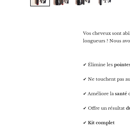
Vos cheveux sont abî
longueurs ? Nous avo
✔ Élimine les
pointe
✔ Ne touchent pas a
✔ Améliore la
santé
d
✔ Offre un résultat
d
✔
Kit
complet