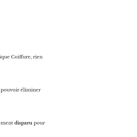
que Coiffure, rien
z pouvoir éliminer
lement
disparu
pour