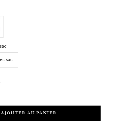
sac
ec sac
gmenter
antité
AJOUTER AU PANIER