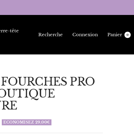
rre-tête
Recherche
Connexion
Panier
0
 FOURCHES PRO
 BOUTIQUE
URE
ECONOMISEZ 29,00€