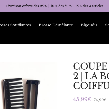
Livraison offerte dès 25 € | ‑10 % dès 59 € | ‑15 % dès 3 articles
osses Soufflantes
Brosse Démêlante
Bigoudis
Se
COUPE
2 | LA
COIFF
Prix
45,99€
Prix
74,99€
normal
de