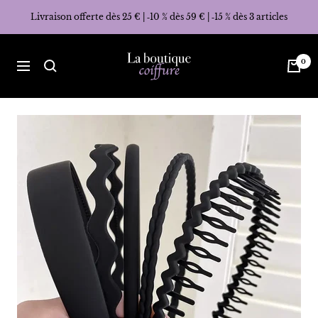
Passer
Livraison offerte dès 25 € | ‑10 % dès 59 € | ‑15 % dès 3 articles
au
contenu
La
0
Navigation
Boutique
Coiffure