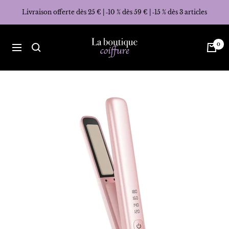
Passer
Livraison offerte dès 25 € | ‑10 % dès 59 € | ‑15 % dès 3 articles
au
contenu
La
0
Navigation
Boutique
Coiffure