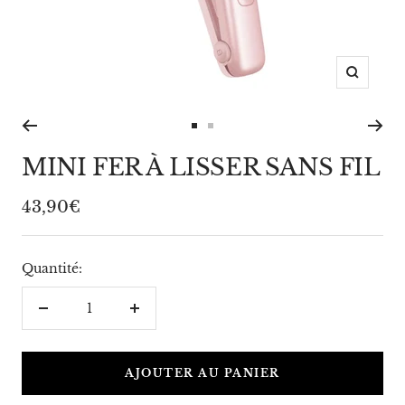
Zoom
Aller
Aller
au
au
MINI FER À LISSER SANS FIL
slide
slide
1
2
Prix
43,90€
de
vente
Quantité:
Réduire
Augmenter
la
la
quantité
quantité
AJOUTER AU PANIER