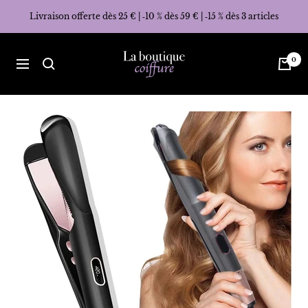
Passer
Livraison offerte dès 25 € | ‑10 % dès 59 € | ‑15 % dès 3 articles
au
contenu
La
0
Navigation
Boutique
Coiffure