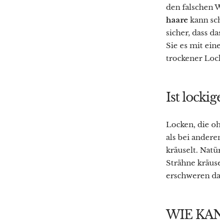
den falschen 
haare
kann sc
sicher, dass d
Sie es mit ei
trockener Loc
Ist lockig
Locken, die o
als bei andere
kräuselt. Natü
Strähne kräuse
erschweren da
WIE KA