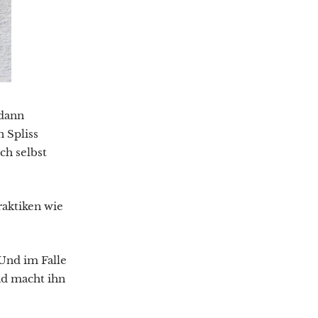
 dann
 Spliss
ich selbst
raktiken wie
 Und im Falle
nd macht ihn