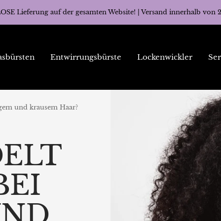
E Lieferung auf der gesamten Website! | Versand innerhalb von 
asbürsten
Entwirrungsbürste
Lockenwickler
Ser
kigem und krausem Haar?
DELT
BEI
UND