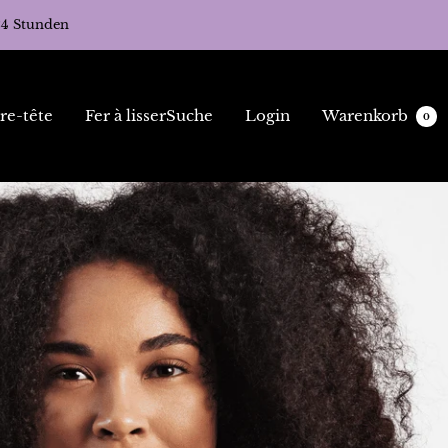
24 Stunden
re-tête
Fer à lisser
Suche
Login
Warenkorb
0