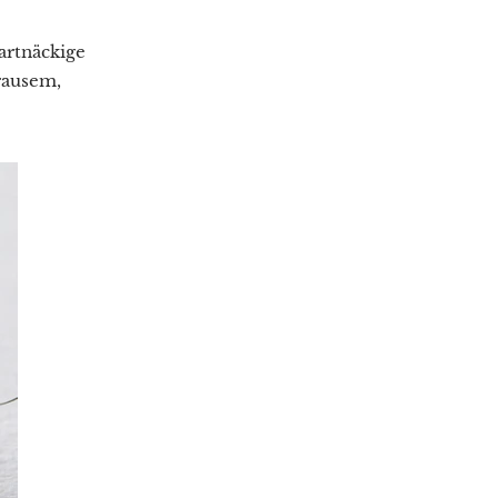
artnäckige
krausem,