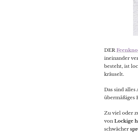
DER
Feenkno
ineinander ve
besteht, ist lo
kräuselt.
Das sind alles
übermäßiges F
Zu viel oder z
von
Lockige h
schwächer
sp