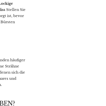
Lockige
iss
Stellen Sie
rgt ist, bevor
s Bürsten
nden häufiger
ine Strähne
 denen sich die
aares und
n.
BEN?