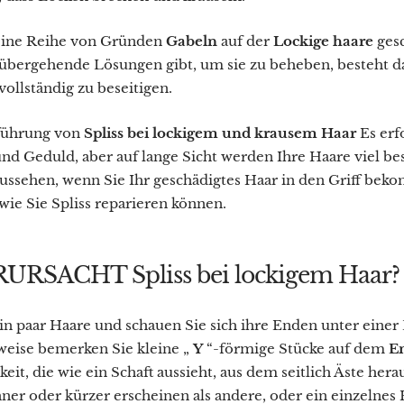
 eine Reihe von Gründen
Gabeln
auf der
Lockige haare
ges
übergehende Lösungen gibt, um sie zu beheben, besteht da
 vollständig zu beseitigen.
führung von
Spliss bei lockigem und krausem Haar
Es erf
nd Geduld, aber auf lange Sicht werden Ihre Haare viel be
ssehen, wenn Sie Ihr geschädigtes Haar in den Griff be
wie Sie Spliss reparieren können.
URSACHT Spliss bei lockigem Haar?
n paar Haare und schauen Sie sich ihre Enden unter eine
weise bemerken Sie kleine „
Y
“-förmige Stücke auf dem
E
it, die wie ein Schaft aussieht, aus dem seitlich Äste hera
ner oder kürzer erscheinen als andere, oder ein einzelnes 