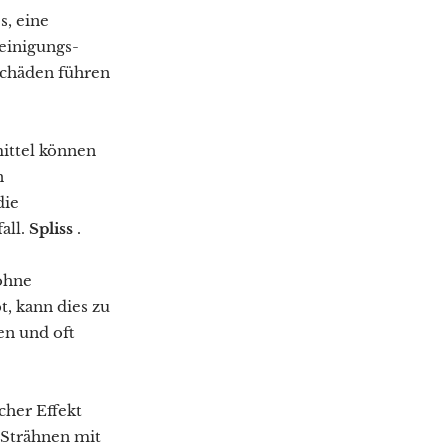
s, eine
einigungs-
schäden führen
ittel können
n
die
all.
Spliss
.
ohne
t, kann dies zu
en und oft
cher Effekt
 Strähnen mit