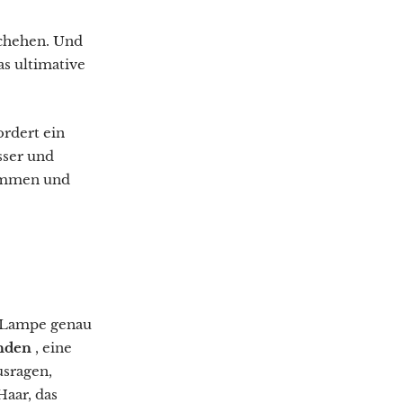
chehen. Und
s ultimative
ordert ein
sser und
kommen und
r Lampe genau
nden
, eine
usragen,
Haar, das