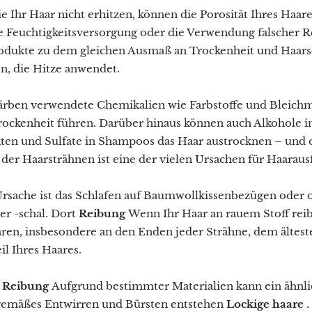
e Ihr Haar nicht erhitzen, können die Porosität Ihres Haare
 Feuchtigkeitsversorgung oder die Verwendung falscher R
odukte zu dem gleichen Ausmaß an Trockenheit und Haar
n, die Hitze anwendet.
ärben verwendete Chemikalien wie Farbstoffe und Bleichm
Trockenheit führen. Darüber hinaus können auch Alkohole i
ten und Sulfate in Shampoos das Haar austrocknen – und 
er Haarsträhnen ist eine der vielen Ursachen für Haarausf
Ursache ist das Schlafen auf Baumwollkissenbezügen oder 
r -schal. Dort
Reibung
Wenn Ihr Haar an rauem Stoff reib
ren, insbesondere an den Enden jeder Strähne, dem ältest
il Ihres Haares.
Reibung
Aufgrund bestimmter Materialien kann ein ähnli
emäßes Entwirren und Bürsten entstehen
Lockige haare
.