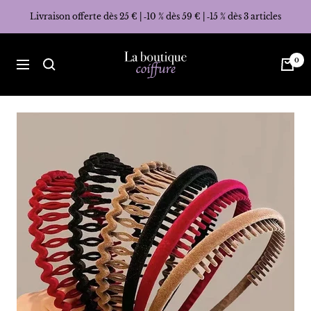
Passer
Livraison offerte dès 25 € | ‑10 % dès 59 € | ‑15 % dès 3 articles
au
contenu
La
0
Navigation
Boutique
Coiffure