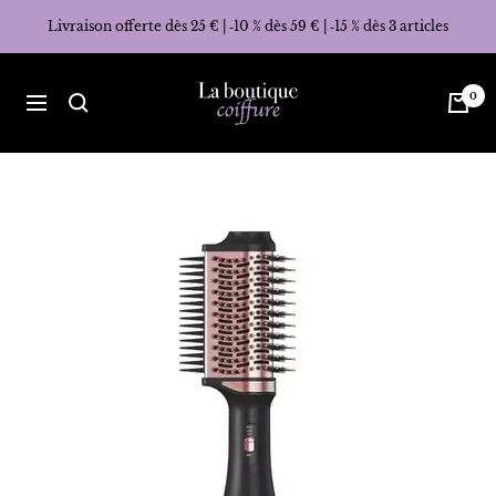
Passer
Livraison offerte dès 25 € | ‑10 % dès 59 € | ‑15 % dès 3 articles
au
contenu
La
0
Navigation
Boutique
Coiffure