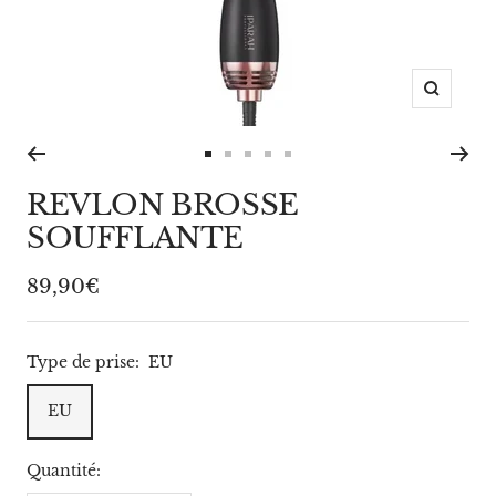
Zoom
Aller
Aller
Aller
Aller
Aller
au
au
au
au
au
REVLON BROSSE
slide
slide
slide
slide
slide
SOUFFLANTE
1
2
3
4
5
Prix
89,90€
de
vente
Type de prise:
EU
EU
Quantité: