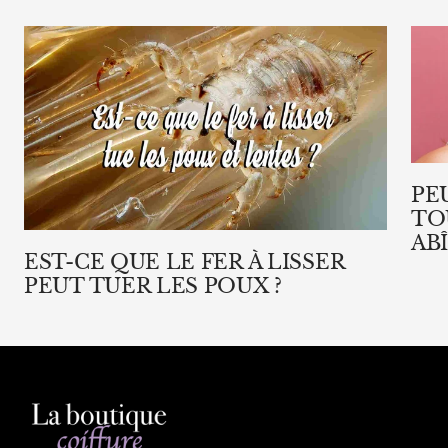
PE
TO
AB
EST-CE QUE LE FER À LISSER
PEUT TUER LES POUX ?