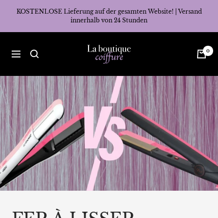
Direkt
KOSTENLOSE Lieferung auf der gesamten Website! | Versand
zum
innerhalb von 24 Stunden
Inhalt
La
0
Navigation
Boutique
Coiffure