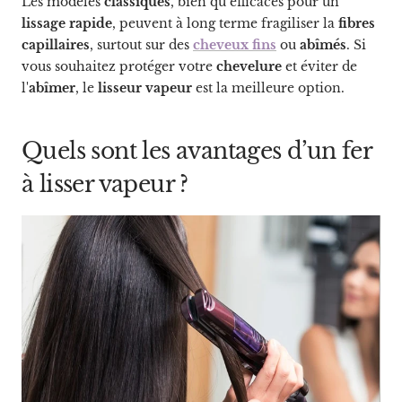
Les modèles
classiques
, bien qu’efficaces pour un
lissage rapide
, peuvent à long terme fragiliser la
fibres
capillaires
, surtout sur des
cheveux fins
ou
abîmés
. Si
vous souhaitez protéger votre
chevelure
et éviter de
l'
abîmer
, le
lisseur vapeur
est la meilleure option.
Quels sont les avantages d’un fer
à lisser vapeur ?