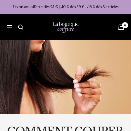
Passer
Livraison offerte dès 25 € | ‑10 % dès 59 € | ‑15 % dès 3 articles
au
contenu
La
0
Navigation
Boutique
Coiffure