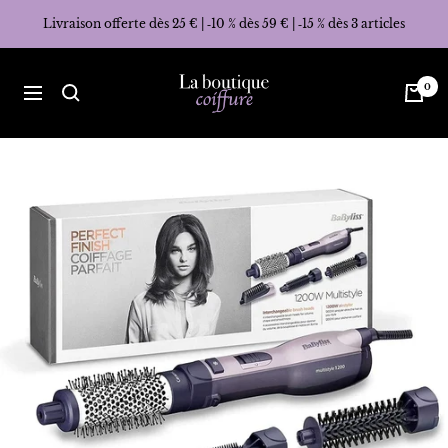
Passer
Livraison offerte dès 25 € | ‑10 % dès 59 € | ‑15 % dès 3 articles
au
contenu
La
0
Navigation
Boutique
Coiffure