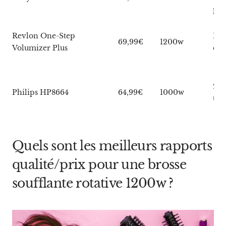
pla
Revlon One-Step
Bro
69,99€
1200w
Volumizer Plus
ova
2 b
Philips HP8664
64,99€
1000w
the
Quels sont les meilleurs rapports
qualité/prix pour une brosse
soufflante rotative 1200w ?