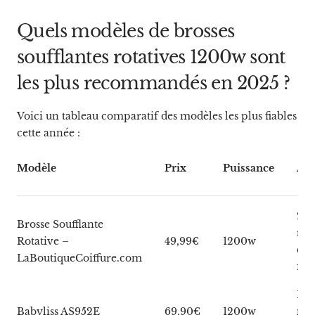
Quels modèles de brosses
soufflantes rotatives 1200w sont
les plus recommandés en 2025 ?
Voici un tableau comparatif des modèles les plus fiables
cette année :
Modèle
Prix
Puissance
Acc
2 tê
Brosse Soufflante
rot
Rotative –
49,99€
1200w
emb
LaBoutiqueCoiffure.com
fro
Bro
Babyliss AS952E
69,90€
1200w
mm,