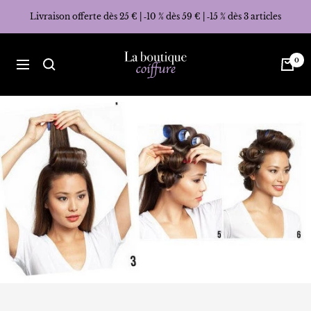
Passer
Livraison offerte dès 25 € | ‑10 % dès 59 € | ‑15 % dès 3 articles
au
contenu
La
0
Navigation
Boutique
Coiffure