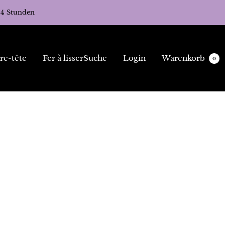
24 Stunden
re-tête
Fer à lisser
Suche
Login
Warenkorb
0