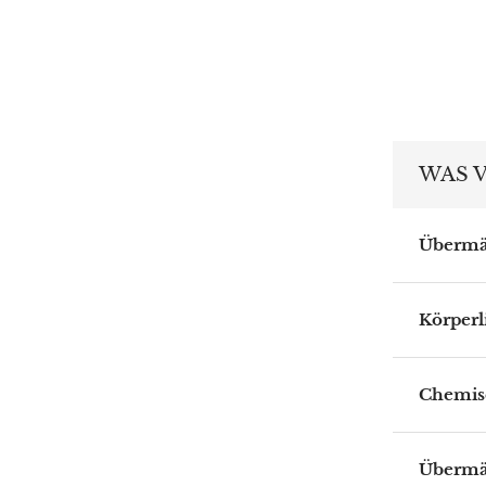
WAS V
Übermä
Körper
Chemis
Übermä