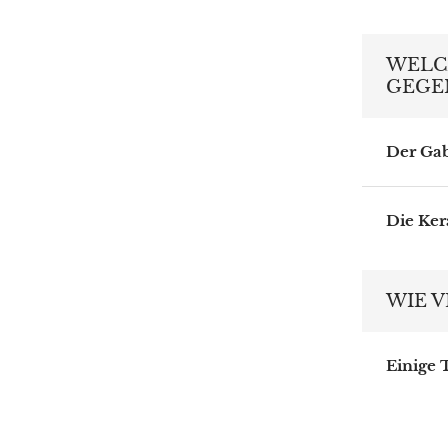
WELC
GEGE
Der Gab
Die Ker
WIE V
Einige 