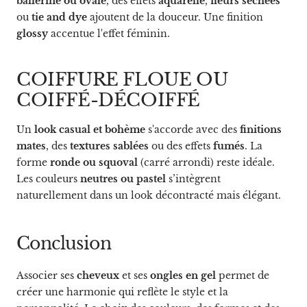
ballerine ou ovale
, des effets
aquarelle
,
fleurs séchées
ou
tie and dye
ajoutent de la douceur. Une finition
glossy
accentue l'effet féminin.
COIFFURE FLOUE OU
COIFFÉ-DÉCOIFFÉ
Un
look casual et bohème
s'accorde avec des
finitions
mates
, des
textures sablées
ou des effets
fumés
. La
forme
ronde ou squoval
(carré arrondi) reste idéale.
Les couleurs
neutres ou pastel
s’intègrent
naturellement dans un look décontracté mais élégant.
Conclusion
Associer ses
cheveux
et ses
ongles en gel
permet de
créer une harmonie qui reflète le style et la