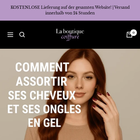
Direkt
KOSTENLOSE Lieferung auf der gesamten Website! | Versand
zum
innerhalb von 24 Stunden
Inhalt
La
0
Navigation
Boutique
Coiffure