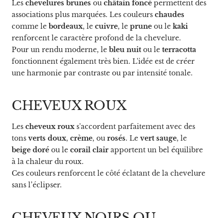
Les
chevelures brunes
ou
châtain foncé
permettent des
associations plus marquées. Les couleurs
chaudes
comme le
bordeaux
, le
cuivre
, le
prune
ou le
kaki
renforcent le caractère profond de la chevelure.
Pour un rendu moderne, le
bleu nuit
ou le
terracotta
fonctionnent également très bien. L'idée est de créer
une harmonie par contraste ou par intensité tonale.
CHEVEUX ROUX
Les
cheveux roux
s'accordent parfaitement avec des
tons
verts doux
,
crème
, ou
rosés
. Le
vert sauge
, le
beige doré
ou le
corail clair
apportent un bel équilibre
à la chaleur du roux.
Ces couleurs renforcent le côté éclatant de la chevelure
sans l’éclipser.
CHEVEUX NOIRS OU