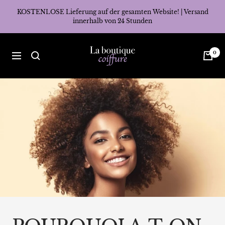
Direkt
KOSTENLOSE Lieferung auf der gesamten Website! | Versand
zum
innerhalb von 24 Stunden
Inhalt
La
0
Navigation
Boutique
Coiffure