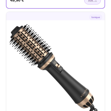
49,90 €
Voir →
Ionique