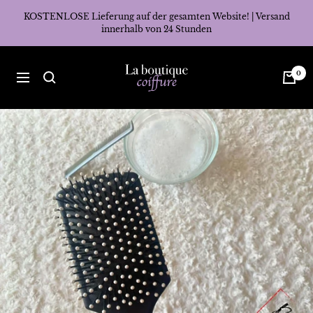
Direkt
KOSTENLOSE Lieferung auf der gesamten Website! | Versand
zum
innerhalb von 24 Stunden
Inhalt
La
0
Navigation
Boutique
Coiffure